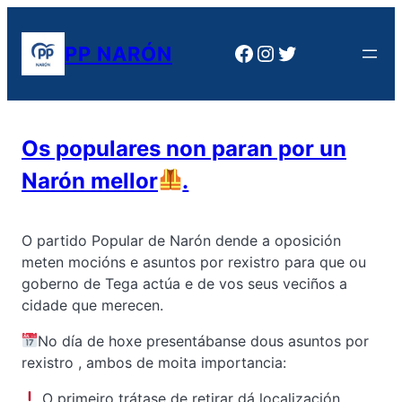
Saltar
al
Facebook
Instagram
Twitter
PP NARÓN
contenido
Os populares non paran por un
Narón mellor
.
O partido Popular de Narón dende a oposición
meten mocións e asuntos por rexistro para que ou
goberno de Tega actúa e de vos seus veciños a
cidade que merecen.
No día de hoxe presentábanse dous asuntos por
rexistro , ambos de moita importancia:
O primeiro trátase de retirar dá localización