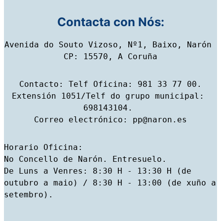
M
P
A
Contacta con Nós:
Ñ
A
2
Avenida do Souto Vizoso, Nº1, Baixo, Narón 
0
2
CP: 15570, A Coruña
3
(
P
Contacto: Telf Oficina: 981 33 77 00.

P
D
Extensión 1051/Telf do grupo municipal: 
E
N
698143104. 

A
Correo electrónico: pp@naron.es
R
Ó
N
)
Horario Oficina: 

»
No Concello de Narón. Entresuelo. 

d
e
De Luns a Venres: 8:30 H - 13:30 H (de 
s
d
outubro a maio) / 8:30 H - 13:00 (de xuño a 
e
setembro).
Y
o
u
T