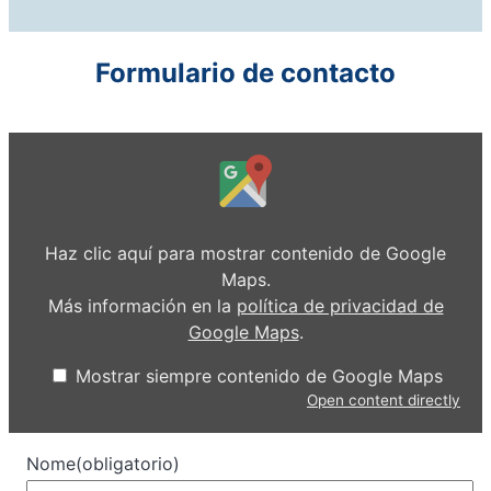
u
b
e
Formulario de contacto
M
o
s
t
r
a
r
Haz clic aquí para mostrar contenido de Google
c
o
Maps.
n
Más información en la
política de privacidad de
t
e
Google Maps
.
n
i
d
Mostrar siempre contenido de Google Maps
o
Open content directly
d
e
G
o
Nome
(obligatorio)
o
g