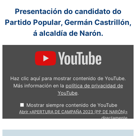
Presentación do candidat
o do
Partido Popular, Germán Castrillón,
á alcaldía de Narón.
M
o
s
t
r
a
r
Haz clic aquí para mostrar contenido de YouTube.
«
A
Más información en la
política de privacidad de
P
YouTube
.
E
R
T
Mostrar siempre contenido de YouTube
U
R
Abrir «APERTURA DE CAMPAÑA 2023 (PP DE NARÓN)»
A
directamente
D
E
C
A