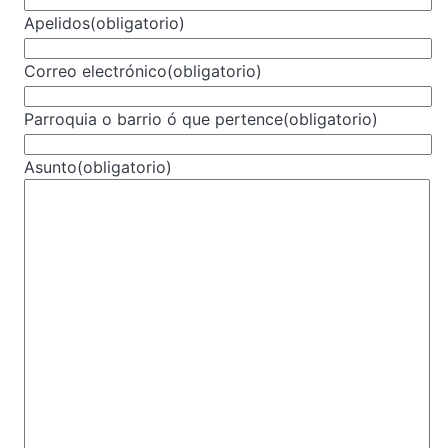
l
Apelidos
(obligatorio)
e
M
a
Correo electrónico
(obligatorio)
p
s
Parroquia o barrio ó que pertence
(obligatorio)
Asunto
(obligatorio)