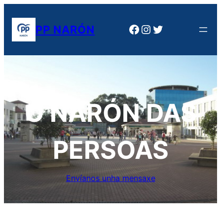
Saltar
al
Facebook
Instagram
Twitter
PP NARÓN
contenido
O NARÓN DAS
PERSOAS
Envíanos unha mensaxe