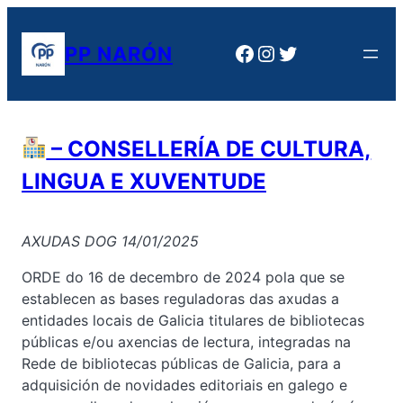
Saltar
al
Facebook
Instagram
Twitter
PP NARÓN
contenido
– CONSELLERÍA DE CULTURA,
LINGUA E XUVENTUDE
AXUDAS DOG 14/01/2025
ORDE do 16 de decembro de 2024 pola que se
establecen as bases reguladoras das axudas a
entidades locais de Galicia titulares de bibliotecas
públicas e/ou axencias de lectura, integradas na
Rede de bibliotecas públicas de Galicia, para a
adquisición de novidades editoriais en galego e