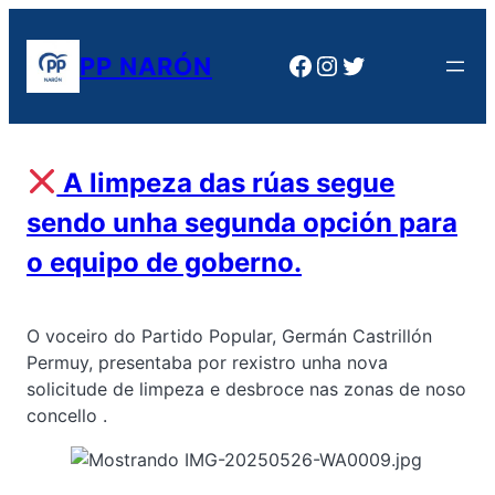
Saltar
al
Facebook
Instagram
Twitter
PP NARÓN
contenido
A limpeza das rúas segue
sendo unha segunda opción para
o equipo de goberno.
O voceiro do Partido Popular, Germán Castrillón
Permuy, presentaba por rexistro unha nova
solicitude de limpeza e desbroce nas zonas de noso
concello .